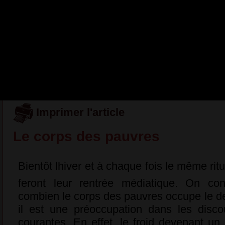
propositions concrètes pour
essentiel, individuel et collect
» et de préférence autrement
© Passant n°42 [sept
Imprimer l'article
Le corps des pauvres
Bientôt lhiver et à chaque fois le même rit
feront leur rentrée médiatique. On con
combien le corps des pauvres occupe le d
il est une préoccupation dans les disco
courantes. En effet, le froid devenant un