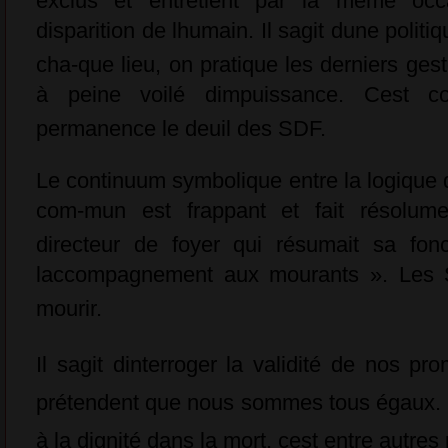
exclus et entretient par la même oc
disparition de lhumain. Il sagit dune poli
cha-que lieu, on pratique les derniers ge
à peine voilé dimpuissance. Cest 
permanence le deuil des SDF.
Le continuum symbolique entre la logique d
com-mun est frappant et fait résolum
directeur de foyer qui résumait sa fonc
laccompagnement aux mourants ». Les S
mourir.
Il sagit dinterroger la validité de nos 
prétendent que nous sommes tous égaux. Po
à la dignité dans la mort, cest entre autres