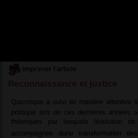
propositions concrètes pour
essentiel, individuel et collect
» et de préférence autrement
© Passant n°38 [j
Imprimer l'article
Reconnaissance et justice
Quiconque a suivi de manière attentive l
politique lors de ces dernières années 
théoriques par lesquels lévolution de
accompagnée dune transformation des 