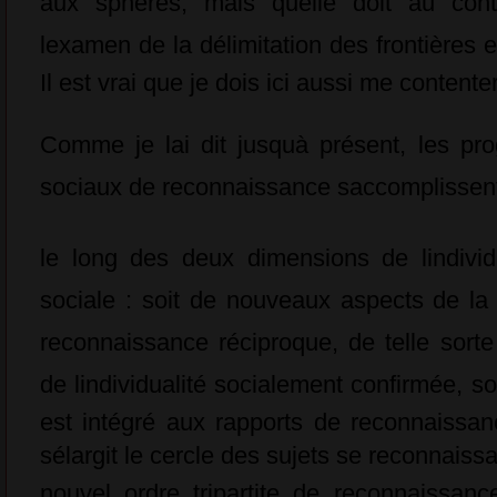
aux sphères, mais quelle doit au cont
lexamen de la délimitation des frontières 
Il est vrai que je dois ici aussi me content
Comme je lai dit jusquà présent, les pr
sociaux de reconnaissance saccomplissen
le long des deux dimensions de lindividu
sociale : soit de nouveaux aspects de la 
reconnaissance réciproque, de telle sorte
de lindividualité socialement confirmée, s
est intégré aux rapports de reconnaissan
sélargit le cercle des sujets se reconnais
nouvel ordre tripartite de reconnaissan